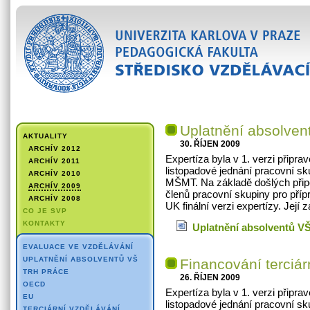
Uplatnění absolven
AKTUALITY
30. ŘÍJEN 2009
ARCHÍV 2012
Expertíza byla v 1. verzi připrav
ARCHÍV 2011
listopadové jednání pracovní s
ARCHÍV 2010
MŠMT. Na základě došlých při
ARCHÍV 2009
členů pracovní skupiny pro pří
ARCHÍV 2008
UK finální verzi expertízy. Její 
CO JE SVP
KONTAKTY
Uplatnění absolventů V
EVALUACE VE VZDĚLÁVÁNÍ
UPLATNĚNÍ ABSOLVENTŮ VŠ
Financování terciár
TRH PRÁCE
26. ŘÍJEN 2009
OECD
Expertíza byla v 1. verzi připrav
EU
listopadové jednání pracovní s
TERCIÁRNÍ VZDĚLÁVÁNÍ