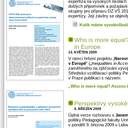
expertíza na vysokých školách
došlých připomínek a požadavk
skupiny pro přípravu DZ VŠ 201
expertízy. Její závěry se objevi
Kolik máme vysokoškol
Who is more equal?
in Europe
14. KVĚTEN 2009
V rámci řešení projektu „
Nerovn
v Evropě
“ („
Inequalities in Acce
zaměřeného na zjišťování vývoj
Středisko vzdělávací politiky P
v Praze publikaci s názvem:
„
Who is more equal? Access t
Perspektivy vysoké
6. BŘEZEN 2009
Úplná verze rozhovoru s
Jane
politiky Pedagogické fakulty Uni
v pondělí 9. března 2009 v Lido