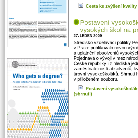
Cesta ke zvýšení kvalit
Postavení vysokošk
vysokých škol na p
27. LEDEN 2009
Středisko vzdělávací politiky P
v Praze publikovalo novou výro
a uplatnění absolventů vysokýc
Pojednává o vývoji v mezináro
České republiky i z hlediska jed
zaměstnatelností absolventů, kv
úrovní vysokoškoláků. Shrnutí h
v přiloženém souboru.
Postavení vysokoškoláků
(shrnutí)