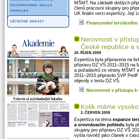
MŠMT. Na základě došlých při
OCCUPATIONAL SKILLS
členů pracovní skupiny pro pří
PROFILES
UK finální verzi expertízy. Její 
UŽITEČNÉ ODKAZY
Financování terciárního
Nerovnosti v přístu
České republice a 
26. ŘÍJEN 2009
Expertíza byla připravena na li
přípravu DZ VŠ 2011–2015 na 
a požadavků ze strany MŠMT a 
2011–2015 připravilo SVP PedF U
objevily v textu DZ VŠ.
Nerovnosti v přístupu k
Kolik máme vysoko
2. ČERVEN 2009
Expertíza na téma
expanze ter
a srovnávacím pohledu
byla p
skupiny pro přípravu DZ VŠ 2
vyšla rovněž jako článek v čas