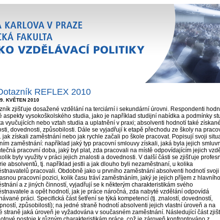
Dotazník REFLEX 2010
9. KVĚTEN 2010
zník zjišťuje dosažené vzdělání na terciární i sekundární úrovni. Respondenti hodn
é aspekty vysokoškolského studia, jako je například studijní nabídka a podmínky st
ta vyučujících nebo vztah studia a uplatnění v praxi; absolventi hodnotí také získan
sti, dovednosti, způsobilosti. Dále se vyjadřují k etapě přechodu ze školy na praco
tj. jak získali zaměstnání nebo jak rychle začali po škole pracovat. Popisují svoji situ
ním zaměstnání: například jaký typ pracovní smlouvy získali, jaká byla jejich smluvn
tečná pracovní doba, jaký byl plat, zda pracovali na místě odpovídajícím jejich vzd
olik byly využity v práci jejich znalosti a dovednosti. V další části se zjišťuje profesn
rie absolventů, tj. například jestli a jak dlouho byli nezaměstnaní, u kolika
stnavatelů pracovali. Obdobně jako u prvního zaměstnání absolventi hodnotí svoji
snou pracovní pozici, kolik času tráví zaměstnáním, jaký je jejich příjem z hlavníh
tnání a z jiných činností, vyjadřují se k některým charakteristikám svého
stnavatele a opět hodnotí, jak je práce náročná, zda nabyté vzdělání odpovídá
ávané práci. Specifická část šetření se týká kompetencí (tj. znalostí, dovedností,
ností, způsobilostí); na jedné straně hodnotí absolventi jejich vlastní úroveň a na
é straně jaká úroveň je vyžadována v současném zaměstnání. Následující část zjiš
otové postoje k různým charakteristikám práce, což je zároveň konfrontováno z