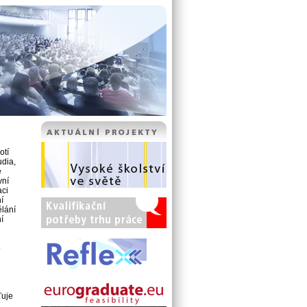
otí
udia,
é
vní
aci
í
ělání
í
o
ťuje