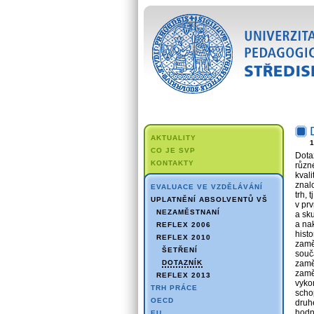
AKTUALITY
1
CO JE SVP
Dota
KONTAKTY
různ
kvali
znalo
EVALUACE VE VZDĚLÁVÁNÍ
trh, 
UPLATNĚNÍ ABSOLVENTŮ VŠ
v prv
NEZAMĚSTNANÍ
a sku
a nak
REFLEX 2006
histo
REFLEX 2010
zamě
ŠETŘENÍ
souča
DOTAZNÍK
zaměs
zamě
REFLEX 2013
vykon
TRH PRÁCE
schop
OECD
druh
hodn
EU