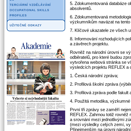
5. Zdokumentovaná databáze ob
TERCIÁRNÍ VZDĚLÁVÁNÍ
absolventů.
OCCUPATIONAL SKILLS
PROFILES
6. Zdokumentovaná metodologie 
výzkumníkům navázat na tento 
UŽITEČNÉ ODKAZY
7. Klíčové ukazatele ze všech 
8. Informování rozhodujících poli
a závěrech projektu.
Rovněž na národní úrovni se vý
odběratelů, pro které budou zp
vytvořena webová stránka se v
výsledcích projektu REFLEX a 
1. Česká národní zpráva;
2. Profilová školní zpráva (výbě
3. Profilová zpráva podle fakult
4. Použitá metodika, výzkumné n
První tři zprávy se zaměří neje
REFLEX. Zahrnou totiž rovněž 
a srovnání mezi jednotlivými z
(mezi výsledky celých zemí, vyb
Přinejmenším na úrovni národní