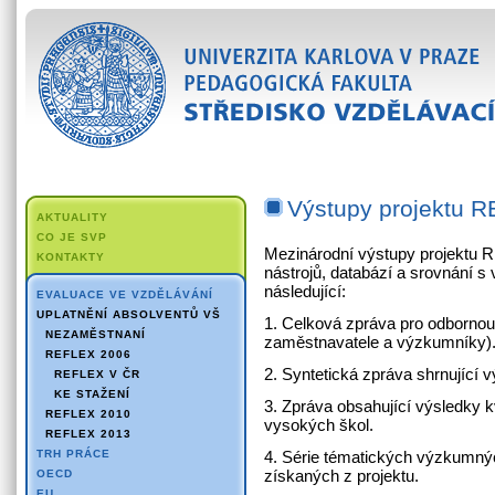
Výstupy projektu 
AKTUALITY
CO JE SVP
Mezinárodní výstupy projektu 
KONTAKTY
nástrojů, databází a srovnání 
následující:
EVALUACE VE VZDĚLÁVÁNÍ
UPLATNĚNÍ ABSOLVENTŮ VŠ
1. Celková zpráva pro odbornou 
NEZAMĚSTNANÍ
zaměstnavatele a výzkumníky)
REFLEX 2006
2. Syntetická zpráva shrnující 
REFLEX V ČR
KE STAŽENÍ
3. Zpráva obsahující výsledky k
REFLEX 2010
vysokých škol.
REFLEX 2013
TRH PRÁCE
4. Série tématických výzkumný
získaných z projektu.
OECD
EU