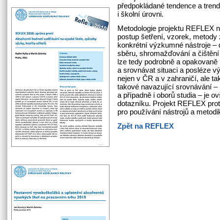
předpokládané tendence a trendy
i školní úrovni.
Metodologie projektu REFLEX n
postup šetření, vzorek, metody 
konkrétní výzkumné nástroje – 
sběru, shromažďování a čištění
lze tedy podrobně a opakovaně
a srovnávat situaci a posléze v
nejen v ČR a v zahraničí, ale ta
takové navazující srovnávání – n
a případně i oborů studia – je 
dotazníku. Projekt REFLEX proto
pro používání nástrojů a metod
Zpět na REFLEX