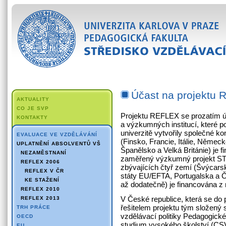
Účast na projektu
AKTUALITY
CO JE SVP
Projektu REFLEX se prozatím úč
KONTAKTY
a výzkumných institucí, které
univerzitě vytvořily společné 
EVALUACE VE VZDĚLÁVÁNÍ
(Finsko, Francie, Itálie, Něme
UPLATNĚNÍ ABSOLVENTŮ VŠ
Španělsko a Velká Británie) je 
NEZAMĚSTNANÍ
zaměřený výzkumný projekt ST
REFLEX 2006
zbývajících čtyř zemí (Švýcars
REFLEX V ČR
státy EU/EFTA, Portugalska a Če
KE STAŽENÍ
až dodatečně) je financována z 
REFLEX 2010
V České republice, která se do
REFLEX 2013
řešitelem projektu tým složený s
TRH PRÁCE
vzdělávací politiky Pedagogick
OECD
studium vysokého školství (CSV
EU