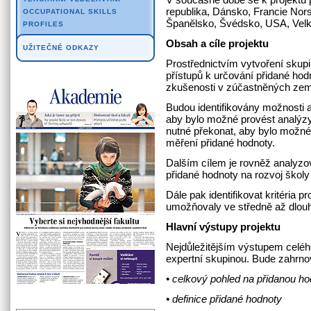
republika, Dánsko, Francie Nor
OCCUPATIONAL SKILLS
Španělsko, Švédsko, USA, Velká
PROFILES
Obsah a cíle projektu
UŽITEČNÉ ODKAZY
Prostřednictvím vytvoření skup
přístupů k určování přidané hodn
zkušenosti v zúčastněných zem
Budou identifikovány možnosti
aby bylo možné provést analýzy 
nutné překonat, aby bylo možné
měření přidané hodnoty.
Dalším cílem je rovněž analyzo
přidané hodnoty na rozvoj školy
Dále pak identifikovat kritéria 
umožňovaly ve středně až dlo
Hlavní výstupy projektu
Nejdůležitějším výstupem celého
expertní skupinou. Bude zahrnov
• celkový pohled na přidanou h
• definice přidané hodnoty