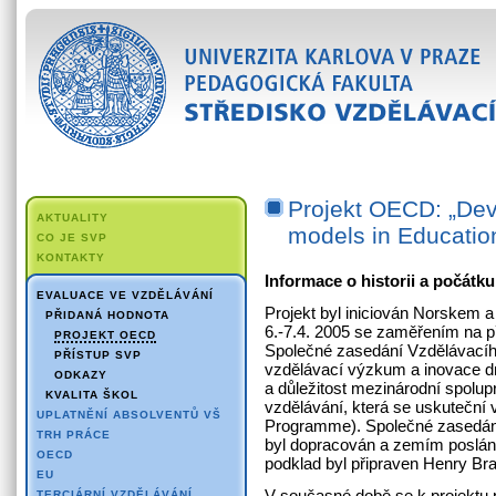
Projekt OECD: „De
AKTUALITY
models in Educatio
CO JE SVP
KONTAKTY
Informace o historii a počátku
EVALUACE VE VZDĚLÁVÁNÍ
Projekt byl iniciován Norskem
PŘIDANÁ HODNOTA
6.-7.4. 2005 se zaměřením na př
PROJEKT OECD
Společné zasedání Vzdělávacího
PŘÍSTUP SVP
vzdělávací výzkum a inovace dne
ODKAZY
a důležitost mezinárodní spolu
KVALITA ŠKOL
vzdělávání, která se uskuteční 
UPLATNĚNÍ ABSOLVENTŮ VŠ
Programme). Společné zasedání 
TRH PRÁCE
byl dopracován a zemím poslán
OECD
podklad byl připraven Henry B
EU
V současné době se k projektu 
TERCIÁRNÍ VZDĚLÁVÁNÍ