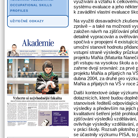
využívání a vztahu k celkovém
OCCUPATIONAL SKILLS
systému evaluace a jeho někt
PROFILES
k zavádění vlastní evaluace ško
Na využití dosavadních zkušen
UŽITEČNÉ ODKAZY
zprávě – a také na možnosti využ
založen návrh na zjišťování při
detailně vypracován a ověřován
spočívá v propojení 4 existující
umožní stanovit hodnotu přidano
vstupní straně výsledky průzku
projektu MaNa (Maturita Nanečis
při vstupu na vysokou školu a o j
zahrne dvojí srovnání: za prvé 
projektu MaNa a přijatých na VŠ
dubna 2004, za druhé pro výzku
MaNa a přijatých na VŠ v roce 2
Další kontextové údaje výzkumu
dotaznících, které budou dopl
stanovisek ředitelů odpovídající
výsledky a především na jejich p
kvalitativní šetření ještě prohl
zjišťování výsledků vzdělávání,
ovlivňuje výsledky vzdělávání, 
v práci školy. Rozsah pilotního 
se účastnily výzkumu PISA, to j