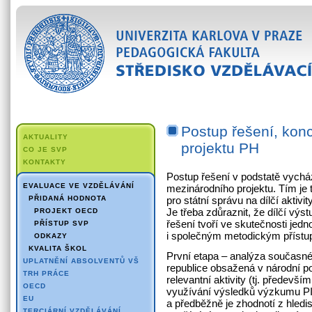
Postup řešení, kon
AKTUALITY
projektu PH
CO JE SVP
KONTAKTY
Postup řešení v podstatě vychá
EVALUACE VE VZDĚLÁVÁNÍ
mezinárodního projektu. Tím je 
PŘIDANÁ HODNOTA
pro státní správu na dílčí akti
Je třeba zdůraznit, že dílčí vý
PROJEKT OECD
řešení tvoří ve skutečnosti jed
PŘÍSTUP SVP
i společným metodickým příst
ODKAZY
KVALITA ŠKOL
První etapa – analýza současné
UPLATNĚNÍ ABSOLVENTŮ VŠ
republice obsažená v národní p
TRH PRÁCE
relevantní aktivity (tj. předevš
OECD
využívání výsledků výzkumu PISA
EU
a předběžně je zhodnotí z hled
TERCIÁRNÍ VZDĚLÁVÁNÍ