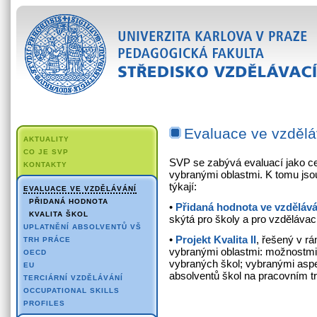
Evaluace ve vzdělá
AKTUALITY
CO JE SVP
SVP se zabývá evaluací jako ce
KONTAKTY
vybranými oblastmi. K tomu jsou
týkají:
EVALUACE VE VZDĚLÁVÁNÍ
PŘIDANÁ HODNOTA
•
Přidaná hodnota ve vzdělává
KVALITA ŠKOL
skýtá pro školy a pro vzdělávac
UPLATNĚNÍ ABSOLVENTŮ VŠ
•
Projekt Kvalita II
, řešený v r
TRH PRÁCE
vybranými oblastmi: možnostmi 
OECD
vybraných škol; vybranými aspe
EU
absolventů škol na pracovním tr
TERCIÁRNÍ VZDĚLÁVÁNÍ
OCCUPATIONAL SKILLS
PROFILES