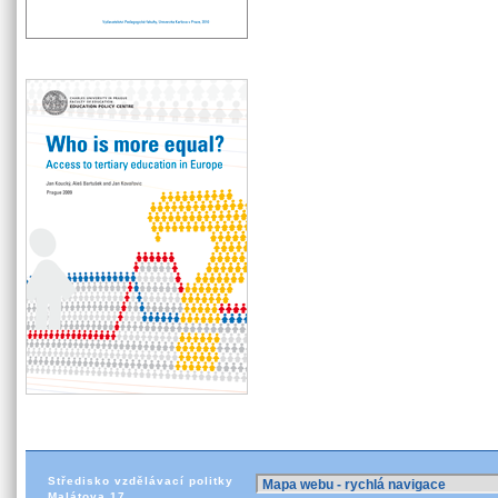
Středisko vzdělávací politky
Malátova 17